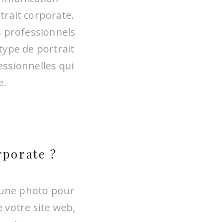
trait corporate.
s professionnels
 type de portrait
essionnelles qui
e.
rporate ?
, une photo pour
 votre site web,