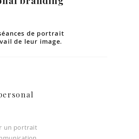
onal branding
séances de portrait
ail de leur image.
personal
r un portrait
ommunication