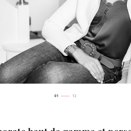
02
/
12