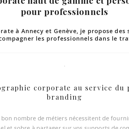
rporate haut de gamme et pers
pour professionnels
ate à Annecy et Genève, je propose des 
compagner les professionnels dans le trav
ographie corporate au service du 
branding
 bon nombre de métiers nécessitent de fourni
el et sobre à partager sur vos supports de c