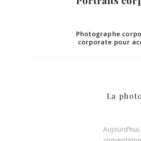
Portraits co
Photographe corpor
corporate pour ac
La phot
Aujourd’hui,
conventionn