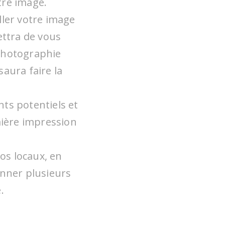
tre image.
ller votre image
ttra de vous
photographie
saura faire la
nts potentiels et
mière impression
os locaux, en
onner plusieurs
.