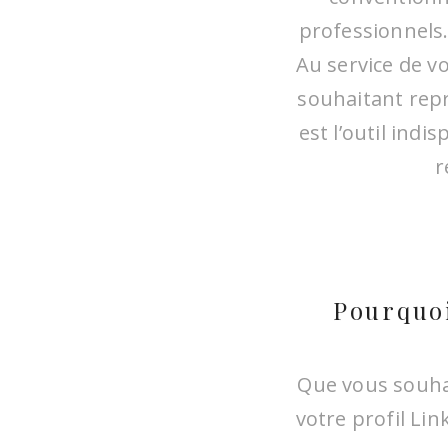
professionnels.
Au service de v
souhaitant repre
est l’outil ind
r
Pourquoi
Que vous souhai
votre profil Li