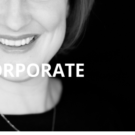
oir) et le coffret sont magnifiques, je recom
merci encore!
HÉLOÏSE D.
OTO BOUDOIR
RTFOLIO