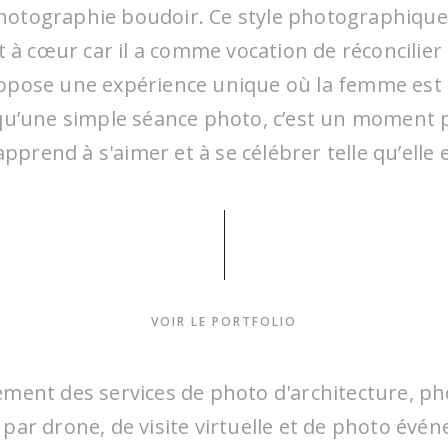
photographie boudoir. Ce style photographique
 à cœur car il a comme vocation de réconcilie
NATALIE A.
ropose une expérience unique où la femme est
 qu’une simple séance photo, c’est un moment pr
apprend à s'aimer et à se célébrer telle qu’elle e
VOIR LE PORTFOLIO
e remercierais jamais assez Laurence pour le tr
lle a fait et la confiance qu’elle m’a redonnée.
ement des services de photo d'architecture, ph
 fait la séance dans une ambiance détendue, el
 par drone, de visite virtuelle et de photo évé
 à poser, à me mettre en valeur et au fil des p