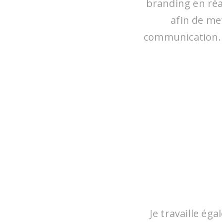
branding en réa
afin de me
communication. 
Q
confi
elle
suis
émue,
sens
même 
Je travaille ég