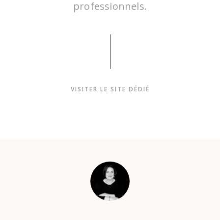
professionnels.
ais plus à l’aise et naturelle. C’est avec fierté que
vert le résultat, elle a réussi à sublimer ma fé
tout en douceur, merci !
VISITER LE SITE DÉDIÉ
JULIA L.