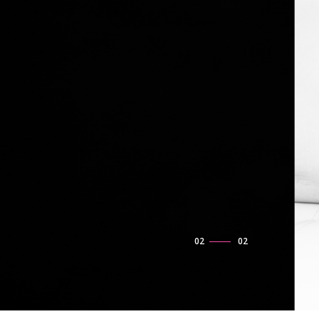
mande,
02
/
02