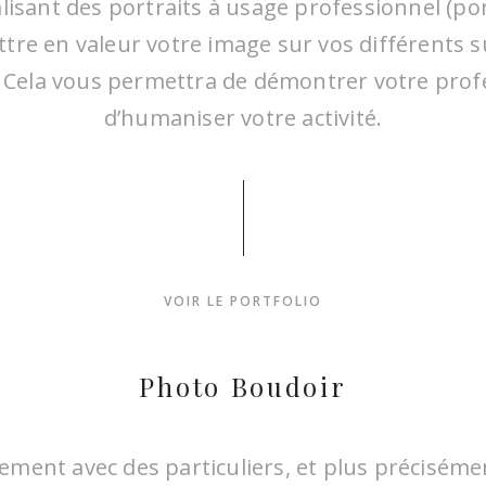
lisant des portraits à usage professionnel (por
ttre en valeur votre image sur vos différents 
Cela vous permettra de démontrer votre prof
d’humaniser votre activité.
uelle expérience incroyable … J’ai choisi de fai
ance à Laurence pour ma séance de photo boud
 a su me conseiller, me dire comment poser et 
 sentie plus à l’aise. Quand j’ai vu les photos j’
VOIR LE PORTFOLIO
 quel bonheur de se voir autrement et de se 
uelle et féminine. Le regard que l’on porte sur
Photo Boudoir
est souvent différent de ce que les autres pe
Je recommande cette expérience !
alement avec des particuliers, et plus précisé