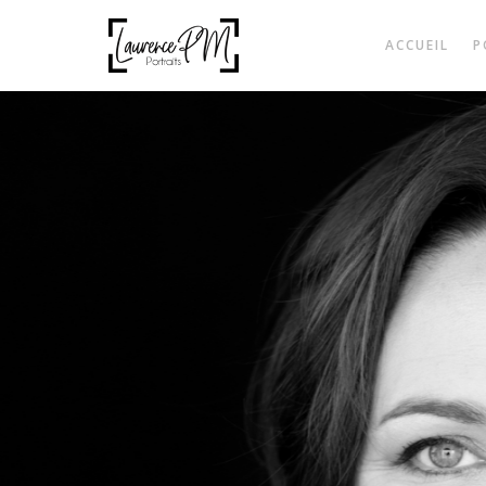
ACCUEIL
P
Ça a
beau