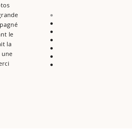
otos
 grande
mpagné
nt le
it la
t une
rci