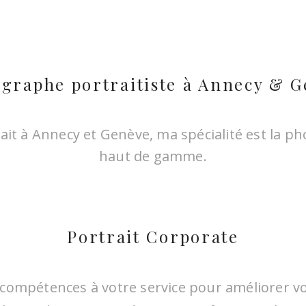
ence est très professionnelle. Elle permet d’ê
graphe portraitiste à Annecy & 
e pendant la séance, ses conseils sont pertinent
photos sont de qualité !
it à Annecy et Genève, ma spécialité est la ph
haut de gamme.
DELPHINE G.
Portrait Corporate
compétences à votre service pour améliorer v