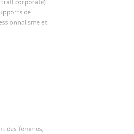
trait corporate)
supports de
essionnalisme et
re
oir et
je me
étais
sentir
 soi-
nsent.
ment des femmes,