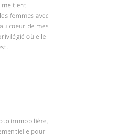
 me tient
r les femmes avec
 au coeur de mes
ivilégié où elle
st.
avail
 Nous
oto immobilière,
le m’a
nementielle pour
hotos