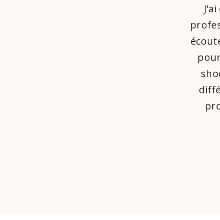
J’a
profes
écout
pour
shoo
diff
pr