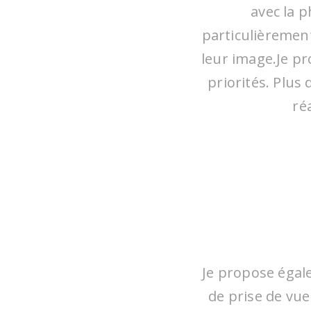
avec la 
particulièrement
leur image.Je p
priorités. Plus
ré
Je n
qu’e
Je propose égal
avons
de prise de vue
aidé