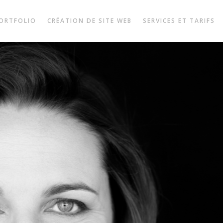
ORTFOLIO
CRÉATION DE SITE WEB
SERVICES ET TARIFS
JENNY RIEU
 été un immense plaisir de travailler avec Laur
coup de professionnalisme, de qualité, les p