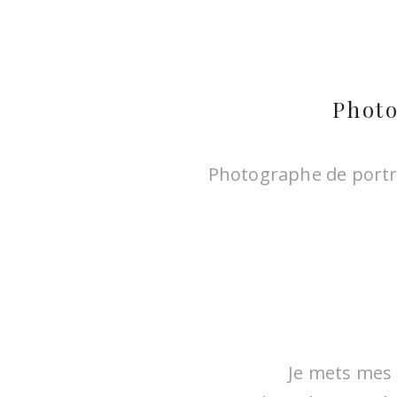
Laur
Photo
l’ais
Photographe de portra
Je mets mes 