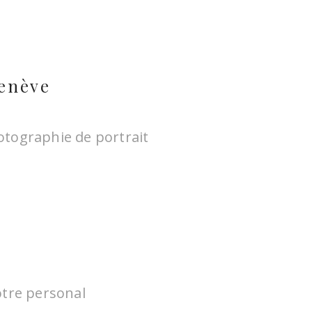
tre à
Genève
s. Ses
otographie de portrait
otre personal