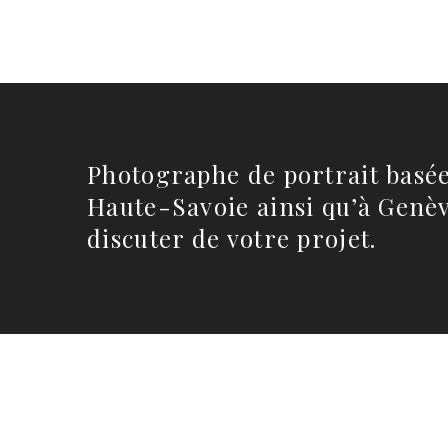
Photographe de portrait basée
Haute-Savoie ainsi qu’à Genèv
Laure
discuter de votre projet.
saur
jam
phot
pa