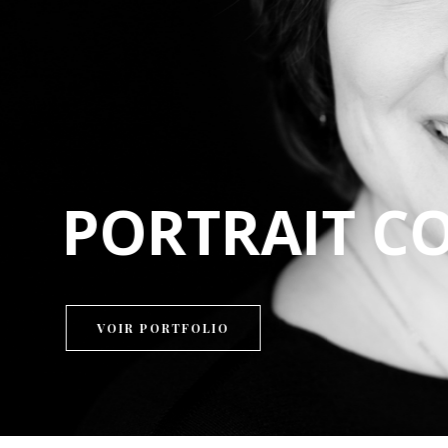
(boud
PH
VOIR PO